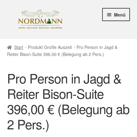
Zur
Zum
Menü
Navigation
Inhalt
springen
springen
HOTEL SEITE
Start
Produkt Große Auszeit
Pro Person in Jagd &
Reiter Bison-Suite 396,00 € (Belegung ab 2 Pers.)
SHOP SEITE
Zahlungsweisen
Pro Person in Jagd &
Versand & Lieferung
Reiter Bison-Suite
396,00 € (Belegung ab
Mein Konto
2 Pers.)
Unter
Rechtliche Informationen
öffnen
Hinweis zur Barrierefreiheit gemäß BFSG