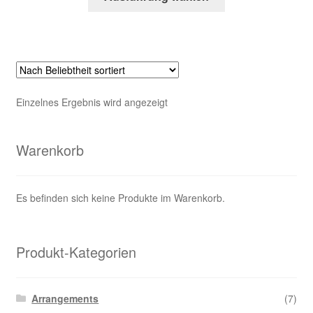
Produkt
weist
mehrere
Varianten
auf.
Die
Einzelnes Ergebnis wird angezeigt
Optionen
können
auf
Warenkorb
der
Produktseite
gewählt
Es befinden sich keine Produkte im Warenkorb.
werden
Produkt-Kategorien
Arrangements
(7)