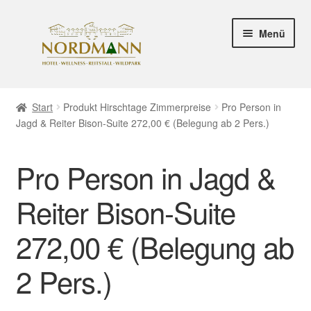
Zur
Zum
Menü
Navigation
Inhalt
springen
springen
HOTEL SEITE
Start
Produkt Hirschtage Zimmerpreise
Pro Person in
Jagd & Reiter Bison-Suite 272,00 € (Belegung ab 2 Pers.)
SHOP SEITE
Zahlungsweisen
Pro Person in Jagd &
Versand & Lieferung
Reiter Bison-Suite
272,00 € (Belegung ab
Mein Konto
2 Pers.)
Unter
Rechtliche Informationen
öffnen
Hinweis zur Barrierefreiheit gemäß BFSG