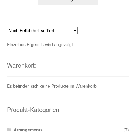
Produkt
weist
mehrere
Varianten
auf.
Die
Einzelnes Ergebnis wird angezeigt
Optionen
können
auf
Warenkorb
der
Produktseite
gewählt
Es befinden sich keine Produkte im Warenkorb.
werden
Produkt-Kategorien
Arrangements
(7)