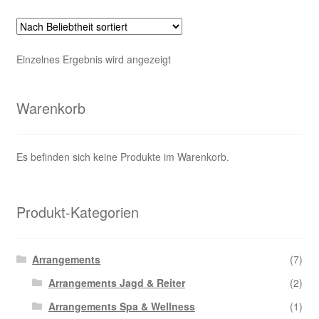
Varianten
auf.
Die
Einzelnes Ergebnis wird angezeigt
Optionen
können
auf
Warenkorb
der
Produktseite
gewählt
Es befinden sich keine Produkte im Warenkorb.
werden
Produkt-Kategorien
Arrangements
(7)
Arrangements Jagd & Reiter
(2)
Arrangements Spa & Wellness
(1)