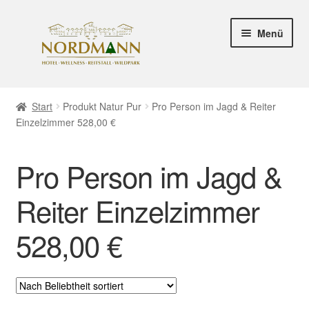
Zur
Zum
Menü
Navigation
Inhalt
springen
springen
HOTEL SEITE
Start
Produkt Natur Pur
Pro Person im Jagd & Reiter
Einzelzimmer 528,00 €
SHOP SEITE
Zahlungsweisen
Pro Person im Jagd &
Versand & Lieferung
Reiter Einzelzimmer
528,00 €
Mein Konto
Unter
Rechtliche Informationen
öffnen
Hinweis zur Barrierefreiheit gemäß BFSG