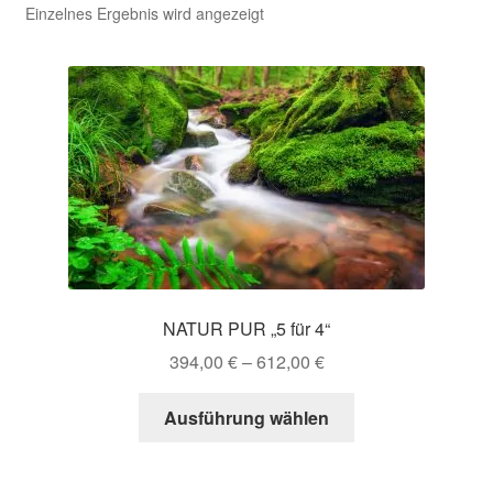
Einzelnes Ergebnis wird angezeigt
NATUR PUR „5 für 4“
394,00
€
–
612,00
€
Dieses
Ausführung wählen
Produkt
weist
mehrere