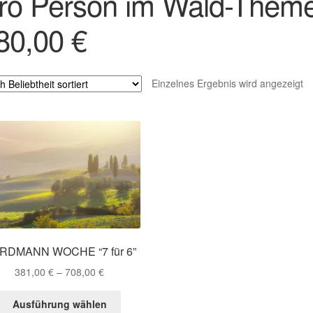
ro Person im Wald-Them
80,00 €
Einzelnes Ergebnis wird angezeigt
RDMANN WOCHE “7 für 6”
381,00
€
–
708,00
€
Dieses
Ausführung wählen
Produkt