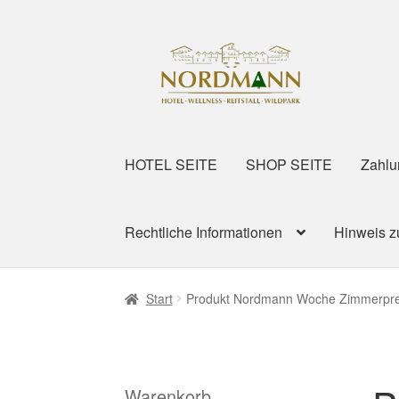
Zur
Zum
Navigation
Inhalt
springen
springen
HOTEL SEITE
SHOP SEITE
Zahlu
Rechtliche Informationen
Hinweis z
Start
Produkt Nordmann Woche Zimmerpre
Warenkorb