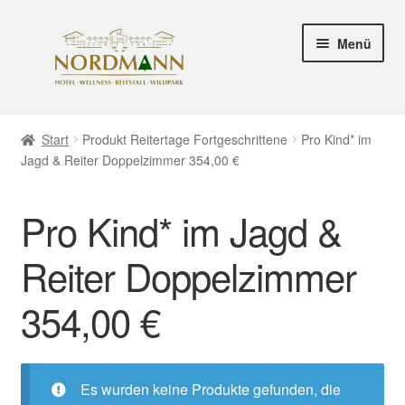
Zur
Zum
Menü
Navigation
Inhalt
springen
springen
HOTEL SEITE
Start
Produkt Reitertage Fortgeschrittene
Pro Kind* im
Jagd & Reiter Doppelzimmer 354,00 €
SHOP SEITE
Zahlungsweisen
Pro Kind* im Jagd &
Versand & Lieferung
Reiter Doppelzimmer
354,00 €
Mein Konto
Unter
Rechtliche Informationen
öffnen
Es wurden keine Produkte gefunden, die
Hinweis zur Barrierefreiheit gemäß BFSG